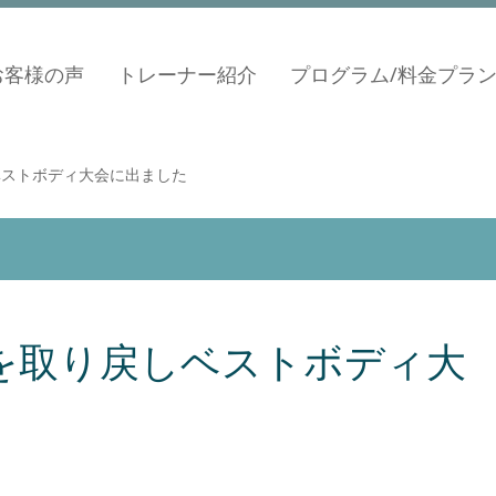
お客様の声
トレーナー紹介
プログラム/料金プラ
ベストボディ大会に出ました
を取り戻しベストボディ大