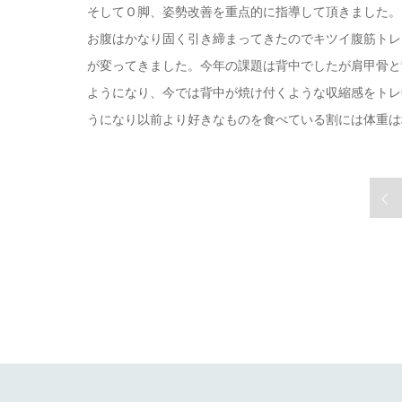
そしてＯ脚、姿勢改善を重点的に指導して頂きました。
お腹はかなり固く引き締まってきたのでキツイ腹筋トレ
が変ってきました。今年の課題は背中でしたが肩甲骨と
ようになり、今では背中が焼け付くような収縮感をトレ
うになり以前より好きなものを食べている割には体重は