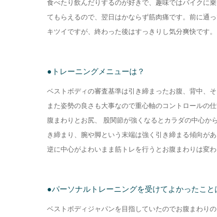
食べたり飲んだりするのが好きで、趣味ではバイクに乗
てもらえるので、翌日はかならず筋肉痛です。前に通っ
キツイですが、終わった後はすっきりし気分爽快です。
●トレーニングメニューは？
ベストボディの審査基準は引き締まったお腹、背中、そ
また姿勢の良さも大事なので重心軸のコントロールの仕
腹まわりとお尻、 股関節が強くなるとカラダの中心から
き締まり、腕や脚という末端は強く引き締まる傾向があ
逆に中心がよわいまま筋トレを行うとお腹まわりは変わ
●パーソナルトレーニングを受けてよかったこと
ベストボディジャパンを目指していたのでお腹まわりの