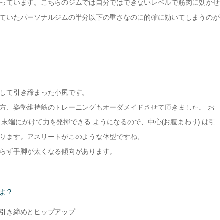
っています。こちらのジムでは自分ではできないレベルで筋肉に効かせ
ていたパーソナルジムの半分以下の重さなのに的確に効いてしまうのが
して引き締まった小尻です。
方、姿勢維持筋のトレーニングもオーダメイドさせて頂きました。 お
末端にかけて力を発揮できる ようになるので、中心(お腹まわり) は引
ります。アスリートがこのような体型ですね。
らず手脚が太くなる傾向があります。
は？
引き締めとヒップアップ