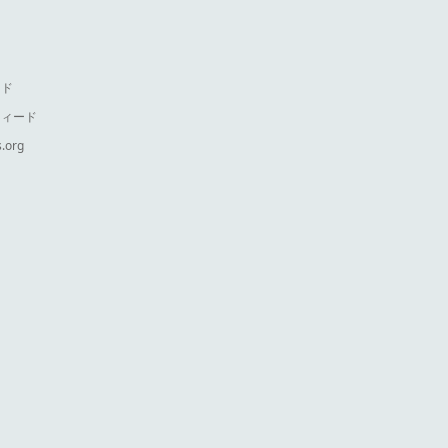
ード
フィード
.org