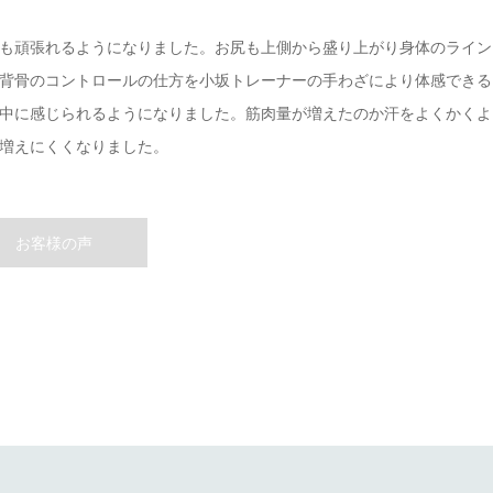
も頑張れるようになりました。お尻も上側から盛り上がり身体のライン
背骨のコントロールの仕方を小坂トレーナーの手わざにより体感できる
中に感じられるようになりました。筋肉量が増えたのか汗をよくかくよ
増えにくくなりました。
お客様の声